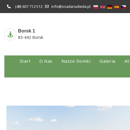
Skip
(48) 607 712 512
info@osadanadwda.pl
to
content
Borsk 1
83-442 Borsk
Start
O Nas
Nasze Domki
Galeria
At